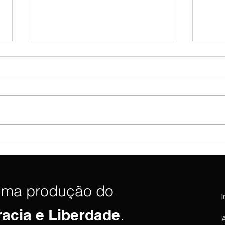
PF reabre inquérito contra
EUA 
Jair Bolsonaro por associar
enti
Lula ao ditador sírio Bashar al-
por f
Assad
arma
uma produção do
I
racia e Liberdade
.