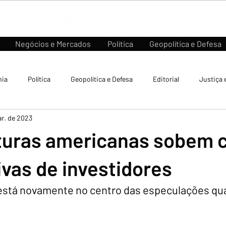
Negócios e Mercados
Política
Geopolítica e Defesa
ia
Política
Geopolítica e Defesa
Editorial
Justiça 
ar. de 2023
turas americanas sobem 
vas de investidores
está novamente no centro das especulações qua