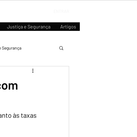
ENTRAR
Justiça e Segurança
Artigos
e Segurança
com
nto às taxas 