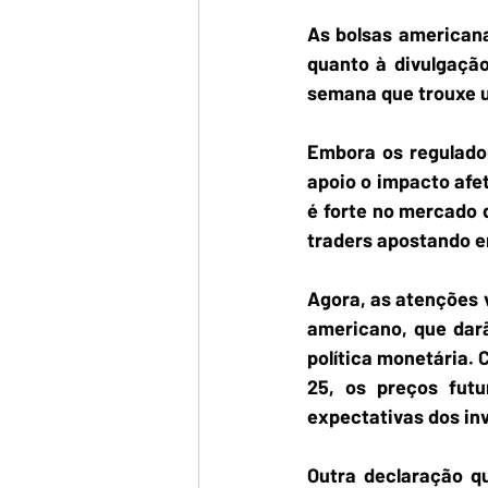
As bolsas americana
quanto à divulgação
semana que trouxe um
Embora os regulador
apoio o impacto afe
é forte no mercado d
traders apostando e
Agora, as atenções 
americano, que darã
política monetária.
25, os preços fut
expectativas dos inv
Outra declaração q