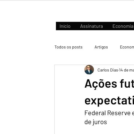
Início
Assinatura
Economia
Todos os posts
Artigos
Econom
Carlos Dias
14 de m
Negócios e Mercados
Ações fu
expectati
Federal Reserve 
de juros