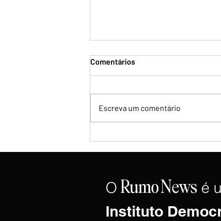
Comentários
Escreva um comentário
Flávio Bolsonaro repudia
rompimento diplomático de
Lula com a Argentina e
classifica governo como "em
fim de linha"
O
é 
Rumo
News
Instituto Democ