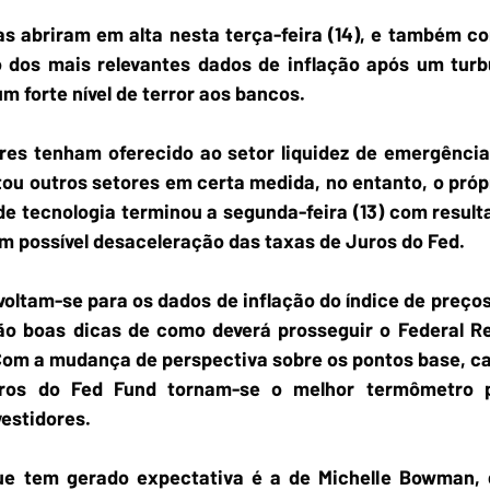
s abriram em alta nesta terça-feira (14), e também co
 dos mais relevantes dados de inflação após um turbul
 forte nível de terror aos bancos.
es tenham oferecido ao setor liquidez de emergência 
tou outros setores em certa medida, no entanto, o próp
e tecnologia terminou a segunda-feira (13) com resulta
m possível desaceleração das taxas de Juros do Fed.
voltam-se para os dados de inflação do índice de preço
o boas dicas de como deverá prosseguir o Federal Re
 Com a mudança de perspectiva sobre os pontos base, ca
uros do Fed Fund tornam-se o melhor termômetro pa
estidores.
ue tem gerado expectativa é a de Michelle Bowman, 