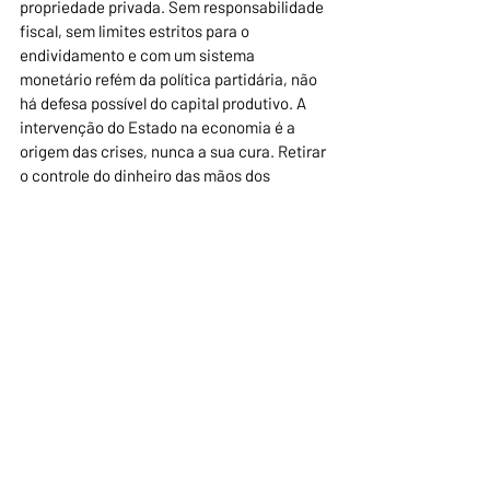
propriedade privada. Sem responsabilidade 
fiscal, sem limites estritos para o 
endividamento e com um sistema 
monetário refém da política partidária, não 
há defesa possível do capital produtivo. A 
intervenção do Estado na economia é a 
origem das crises, nunca a sua cura. Retirar 
o controle do dinheiro das mãos dos 
políticos e dos burocratas é o passo 
definitivo para garantir a verdadeira 
soberania, a ordem institucional e a 
prosperidade nacional.