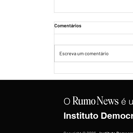
Comentários
Escreva um comentário
Ex-chefe de gabinete de Lula
deixa campanha à reeleição
O
é 
Rumo
News
Instituto Democ