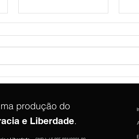
Governo Lula dispensa
Fláv
embaixador e rebaixa relação
Alfr
diplomática com a Argentina
chap
uma produção do
I
racia e Liberdade
.