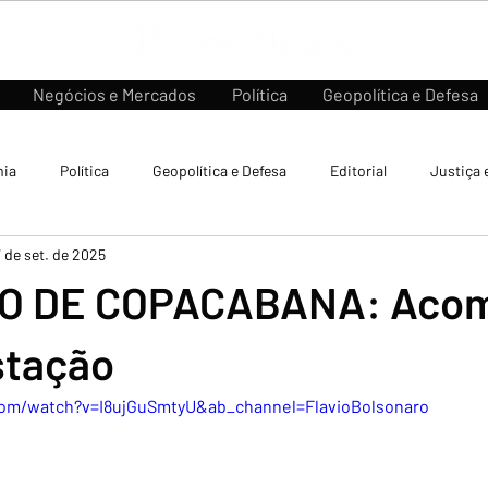
Negócios e Mercados
Política
Geopolítica e Defesa
ia
Política
Geopolítica e Defesa
Editorial
Justiça 
7 de set. de 2025
IVO DE COPACABANA: Aco
stação
com/watch?v=I8ujGuSmtyU&ab_channel=FlavioBolsonaro