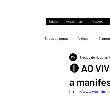
Início
Assinatura
Economia
Todos os posts
Artigos
Econom
Núcleo de Notícias
Negócios e Mercados
🔴 AO V
a manife
https://www.youtube.