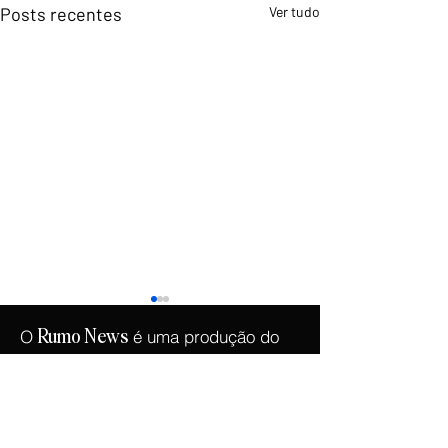
Posts recentes
Ver tudo
O
é uma produção do
Rumo
News
.
Instituto Democracia e Liberdade
Copyright © 2026 -
Instituto Democracia e
Liberdade
- CNPJ:
46.965.921
/0001-90
Confira os
Termos de Uso e Condições