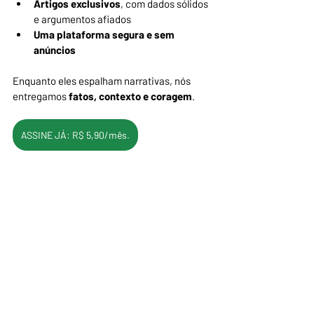
Artigos exclusivos
, com dados sólidos 
e argumentos afiados
Uma plataforma segura e sem 
anúncios
Enquanto eles espalham narrativas, nós 
entregamos 
fatos, contexto e coragem
.
ASSINE JÁ: R$ 5,90/mês.
Se puder, apoie-nos mensalmente 
adquirindo um plano de assinatura.