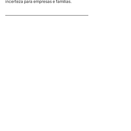
incerteza para empresas e famílias.
Economia
Inflação
Juros
Banco Central
Selic
PIB
Câmbio
Boletim Focus
Projeções Econômicas
Economia