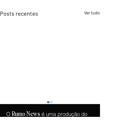
Posts recentes
Ver tudo
O
é uma produção do
Rumo
News
.
Instituto Democracia e Liberdade
Copyright © 2026 -
Instituto Democracia e