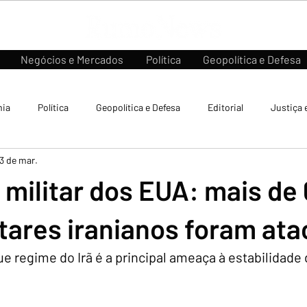
Negócios e Mercados
Política
Geopolítica e Defesa
ia
Política
Geopolítica e Defesa
Editorial
Justiça 
13 de mar.
ilitar dos EUA: mais de 
itares iranianos foram at
 regime do Irã é a principal ameaça à estabilidade 