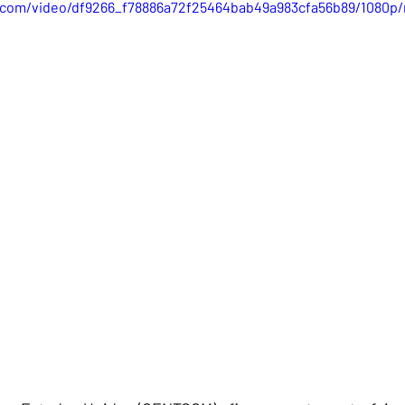
ic.com/video/df9266_f78886a72f25464bab49a983cfa56b89/1080p