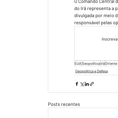
O Comando Central d
do Irã representa a p
divulgada por meio de
responsável pelas o
Inscreva
EUA
Geopolítica
Irã
Oriente
Geopolítica e Defesa
Posts recentes