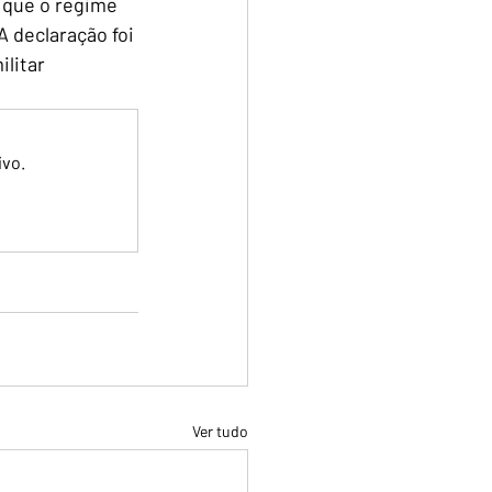
 que o regime 
A declaração foi 
litar 
ivo.
Ver tudo