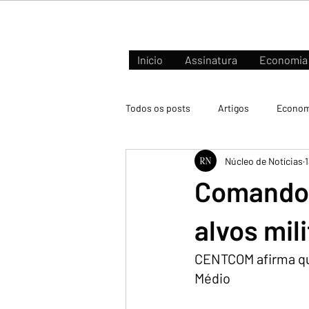
Início
Assinatura
Economia
Todos os posts
Artigos
Econom
Núcleo de Notícias
Negócios e Mercados
Comando m
alvos mil
CENTCOM afirma que
Médio