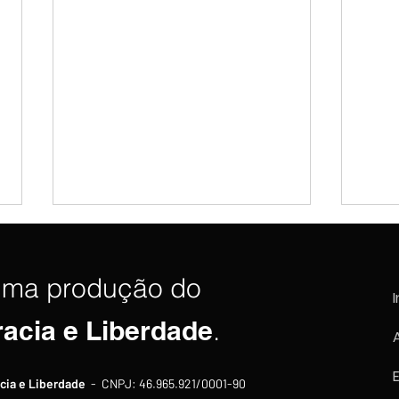
uma produção do
I
racia e Liberdade
.
Trump diz que acordo sobre
EUA 
cia e Liberdade
- CNPJ: 46.965.921/0001-90