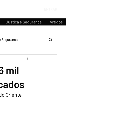
ENTRAR
Justiça e Segurança
Artigos
e Segurança
6 mil
acados
do Oriente 