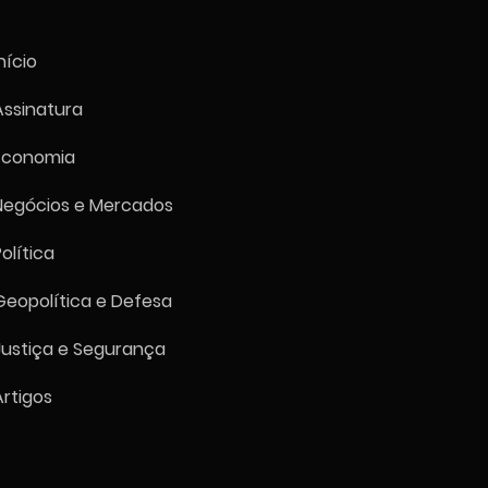
nício
Assinatura
Economia
espa fecha em alta de
% a 177.999 pontos em
Negócios e Mercados
ão encurtada por falha
ica da B3
Política
Geopolítica e Defesa
Justiça e Segurança
Artigos