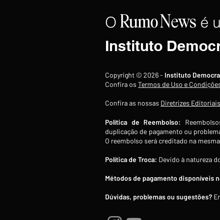
O
é 
Rumo
News
Instituto Democ
Goldman Sachs projeta Brent
Copyright © 2026 -
Instituto Democra
entre US$ 80 e US$ 90 até
Confira os
Termos de Uso e Condiçõe
desfecho definitivo entre
Confira as nossas
Diretrizes Editoriai
EUA e Irã
Política de Reembolso:
Reembolsos
duplicação de pagamento ou problema
O reembolso será creditado na mesma 
Política de Troca:
Devido à natureza do
Métodos de pagamento disponíveis no
Dúvidas, problemas ou sugestões?
En