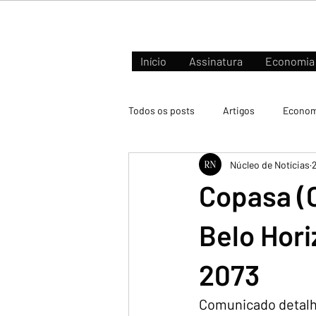
Início
Assinatura
Economia
Todos os posts
Artigos
Econom
Núcleo de Notícias
Negócios e Mercados
Copasa (
Belo Hori
2073
Comunicado detalha 