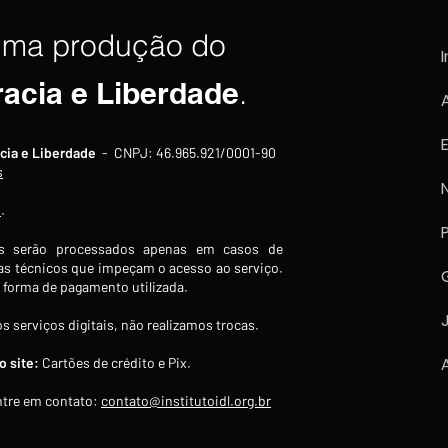
uma produção do
I
racia e Liberdade
.
Ibovespa fecha estável a
Ibov
cia e Liberdade
- CNPJ: 46.965.921/0001-90
178.000 pontos no primeiro
0,47
s
pregão de agosto
sess
s
.
técn
 serão processados apenas em casos de
s técnicos que impeçam o acesso ao serviço.
forma de pagamento utilizada.
s serviços digitais, não realizamos trocas.
 site:
Cartões de crédito e Pix.
tre em contato:
contato@institutoidl.org.br