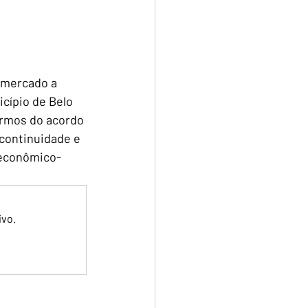
 mercado a 
cípio de Belo 
ermos do acordo 
continuidade e 
 econômico-
ivo.