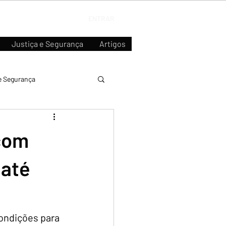
ENTRAR
Justiça e Segurança
Artigos
e Segurança
 com
 até
condições para 