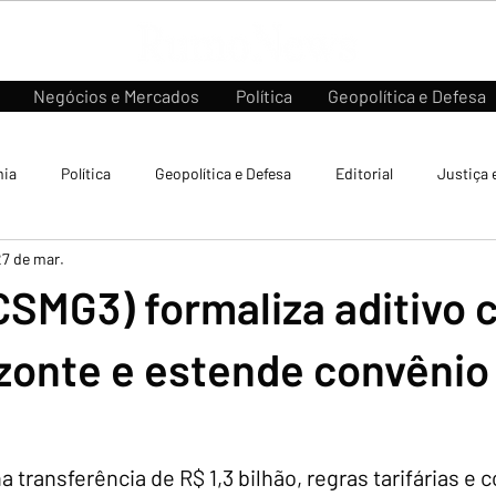
Negócios e Mercados
Política
Geopolítica e Defesa
ia
Política
Geopolítica e Defesa
Editorial
Justiça 
27 de mar.
CSMG3) formaliza aditivo
zonte e estende convênio
transferência de R$ 1,3 bilhão, regras tarifárias e 