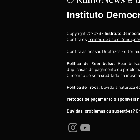
Rumo
News
Instituto Democ
Famílias brasileiras perdem
Copyright © 2026 -
Instituto Democra
R$ 62,5 bilhões para as bets
Confira os
Termos de Uso e Condiçõe
em 2025
Confira as nossas
Diretrizes Editoriai
Política de Reembolso:
Reembolsos
duplicação de pagamento ou problema
O reembolso será creditado na mesma 
Política de Troca:
Devido à natureza do
Métodos de pagamento disponíveis no
Dúvidas, problemas ou sugestões?
En