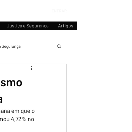
ENTRAR
Justiça e Segurança
Artigos
e Segurança
esmo
a
mana em que o 
rmou 4,72% no 