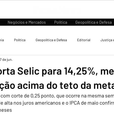
Negócios e Mercados
Política
Geopolítica e Defesa
ia
Política
Geopolítica e Defesa
Editorial
Justiça 
7 de jun.
rta Selic para 14,25%, m
ção acima do teto da met
 com corte de 0,25 ponto, que ocorre na mesma se
 de alta nos juros americanos e o IPCA de maio confi
meses