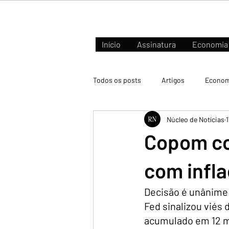
Início
Assinatura
Economia
Todos os posts
Artigos
Econom
Núcleo de Notícias
1
Negócios e Mercados
Copom co
com infla
Decisão é unânime
Fed sinalizou viés
acumulado em 12 