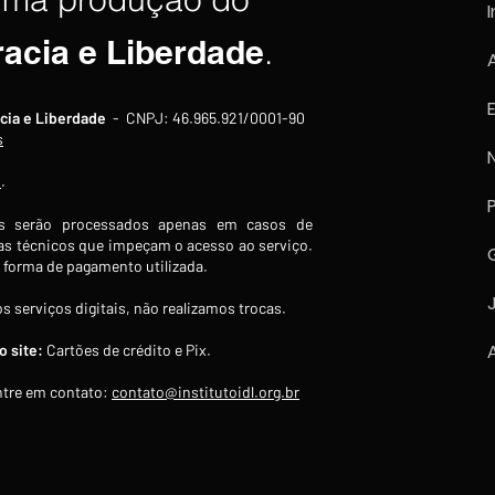
I
racia e Liberdade
.
Poupança tem saques
Copo
cia e Liberdade
- CNPJ: 46.965.921/0001-90
líquidos de R$ 7,15 bilhões em
ao a
s
julho, maior volume desde
cons
s
.
março
perc
 serão processados apenas em casos de
s técnicos que impeçam o acesso ao serviço.
forma de pagamento utilizada.
s serviços digitais, não realizamos trocas.
 site:
Cartões de crédito e Pix.
tre em contato:
contato@institutoidl.org.br