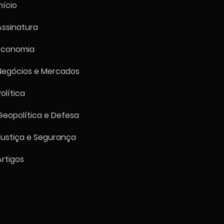
nício
Assinatura
Economia
m reduz Selic para 14%
no, quarto corte
Negócios e Mercados
ecutivo de 0,25 ponto
entual
Política
Geopolítica e Defesa
Justiça e Segurança
Artigos