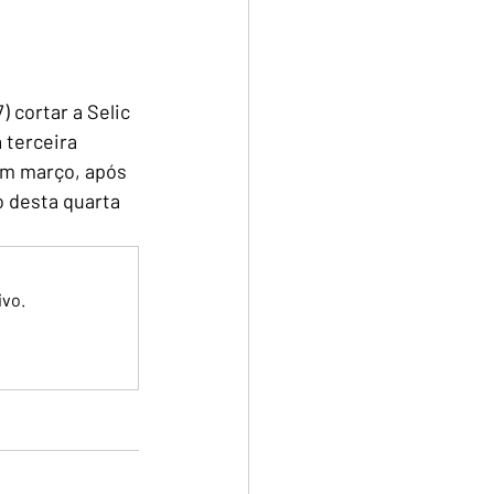
 cortar a Selic 
 terceira 
em março, após 
 desta quarta 
ivo.