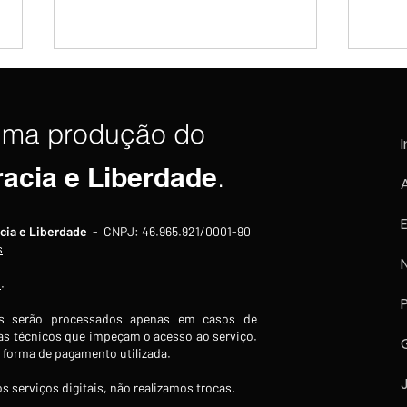
uma produção do
I
racia e Liberdade
.
Indústria brasileira recua
Indús
cia e Liberdade
- CNPJ: 46.965.921/0001-90
1,8% em junho e acumula
cont
s
segundo mês consecutivo de
caind
s
.
queda
feve
 serão processados apenas em casos de
s técnicos que impeçam o acesso ao serviço.
forma de pagamento utilizada.
s serviços digitais, não realizamos trocas.