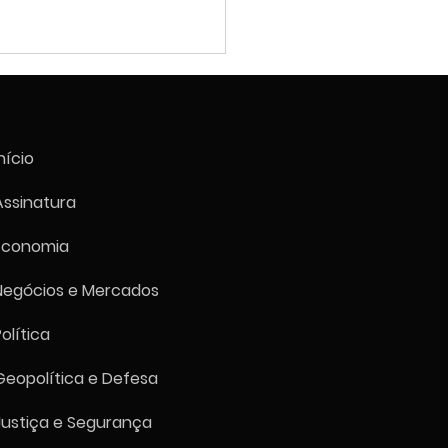
nício
Assinatura
Economia
tria brasileira entra em
ração em julho com PMI
Negócios e Mercados
o a 47,5, pior nível desde
reiro
Política
Geopolítica e Defesa
Justiça e Segurança