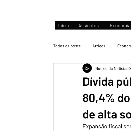
Início
Assinatura
Economia
Todos os posts
Artigos
Econom
Núcleo de Notícias
Negócios e Mercados
Dívida pú
80,4% do 
de alta s
Expansão fiscal se