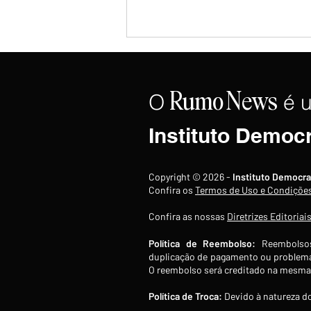
O
é 
Rumo
News
Instituto Democ
Copom reduz Selic para 14%
Copyright © 2026 -
Instituto Democra
ao ano, quarto corte
Confira os
Termos de Uso e Condiçõe
consecutivo de 0,25 ponto
Confira as nossas
Diretrizes Editoriai
percentual
Política de Reembolso:
Reembolsos
duplicação de pagamento ou problema
O reembolso será creditado na mesma 
Política de Troca:
Devido à natureza do