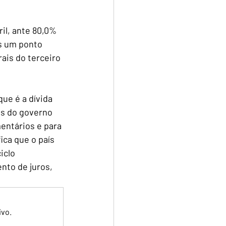
il, ante 80,0% 
s um ponto 
ais do terceiro 
ue é a dívida 
as do governo 
mentários e para 
ica que o país 
iclo 
nto de juros, 
ivo.