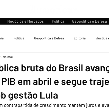
Negócios e Mercados
Política
Geopolítica e Defesa
ia
Política
Geopolítica e Defesa
Editorial
Justiça 
29 de mai.
blica bruta do Brasil avan
PIB em abril e segue traje
ob gestão Lula
m contrapartida de crescimento mantém juros eleva