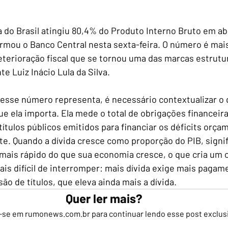
a do Brasil atingiu 80,4% do Produto Interno Bruto em abr
ormou o Banco Central nesta sexta-feira. O número é mai
eterioração fiscal que se tornou uma das marcas estrutur
e Luiz Inácio Lula da Silva.
esse número representa, é necessário contextualizar o q
que ela importa. Ela mede o total de obrigações financeir
 títulos públicos emitidos para financiar os déficits orça
nte. Quando a dívida cresce como proporção do PIB, signif
mais rápido do que sua economia cresce, o que cria um c
s difícil de interromper: mais dívida exige mais pagame
o de títulos, que eleva ainda mais a dívida.
Quer ler mais?
-se em rumonews.com.br para continuar lendo esse post exclus