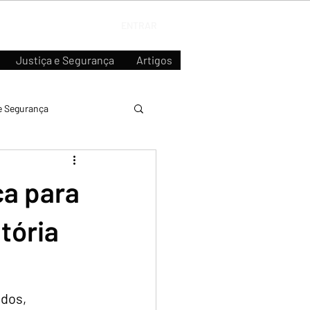
ENTRAR
Justiça e Segurança
Artigos
e Segurança
ça para
tória
dos, 