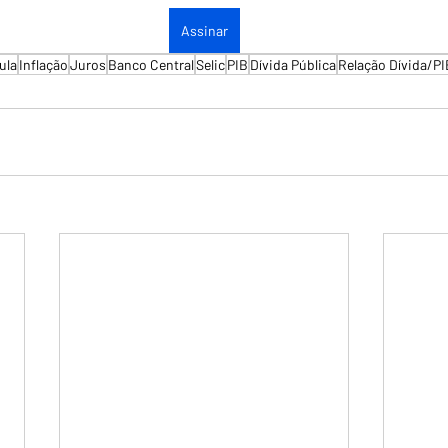
Assinar
ula
Inflação
Juros
Banco Central
Selic
PIB
Dívida Pública
Relação Dívida/PI