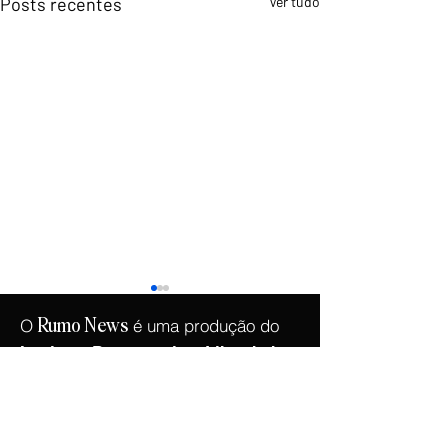
Posts recentes
Ver tudo
O
é uma produção do
Rumo
News
.
Instituto Democracia e Liberdade
Copyright © 2026 -
Instituto Democracia e
Liberdade
- CNPJ:
46.965.921
/0001-90
Confira os
Termos de Uso e Condições