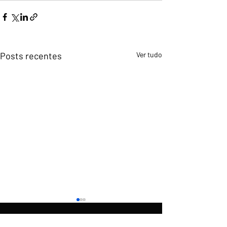
Posts recentes
Ver tudo
O
é uma produção do
Rumo
News