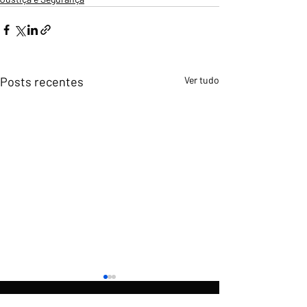
Posts recentes
Ver tudo
O
é uma produção do
Rumo
News