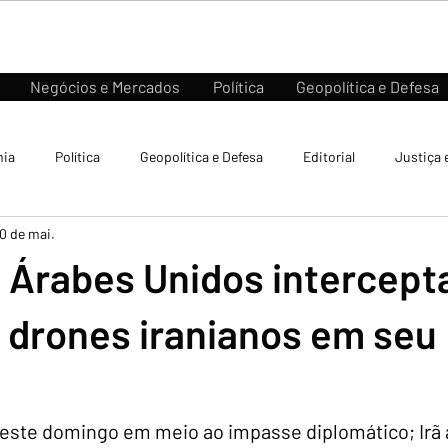
Negócios e Mercados
Política
Geopolítica e Defesa
ia
Política
Geopolítica e Defesa
Editorial
Justiça 
10 de mai.
 Árabes Unidos intercep
 drones iranianos em seu
ste domingo em meio ao impasse diplomático; Irã 