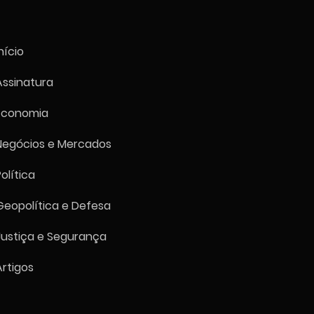
nício
Assinatura
Economia
sancionam cinco
dades e oito indivíduos
Negócios e Mercados
acilitar importação de
s para o regime cubano
Política
Geopolítica e Defesa
Justiça e Segurança
Artigos