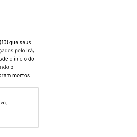
10) que seus 
ados pelo Irã, 
de o início do 
ndo o 
foram mortos 
ivo.