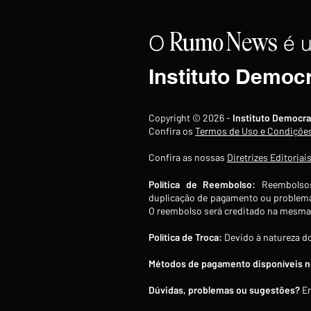
O
é 
Rumo
News
Instituto Democ
Arábia Saudita se prepara
Copyright © 2026 -
Instituto Democra
para ataques coordenados
Confira os
Termos de Uso e Condiçõe
pela Guarda Revolucionária
Confira as nossas
Diretrizes Editoriai
iraniana
Política de Reembolso:
Reembolsos
duplicação de pagamento ou problema
O reembolso será creditado na mesma 
Política de Troca:
Devido à natureza do
Métodos de pagamento disponíveis no
Dúvidas, problemas ou sugestões?
En