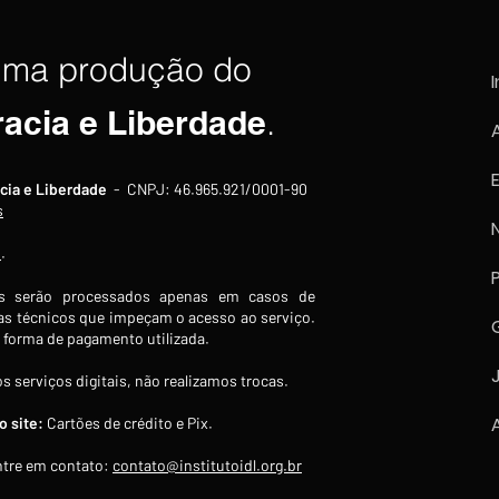
uma produção do
I
racia e Liberdade
.
Trump diz que acordo sobre
EUA 
cia e Liberdade
- CNPJ: 46.965.921/0001-90
reabertura do Estreito de
enti
s
Ormuz ainda não foi fechado,
por f
s
.
mas negociações "avançam
arma
bem"
 serão processados apenas em casos de
s técnicos que impeçam o acesso ao serviço.
forma de pagamento utilizada.
s serviços digitais, não realizamos trocas.
 site:
Cartões de crédito e Pix.
tre em contato:
contato@institutoidl.org.br