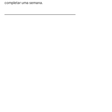
completar uma semana.
EUA
Geopolítica
Economia
Irã
Estreito de Ormuz
Petróleo
Cessar-Fogo
Geopolítica e Defesa