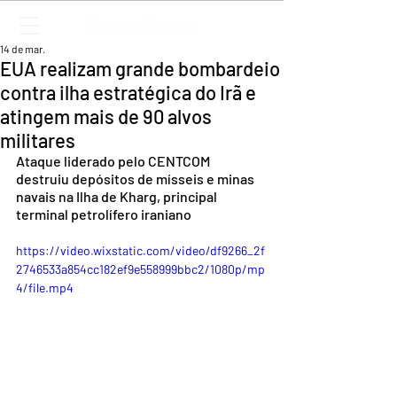
14 de mar.
EUA realizam grande bombardeio
contra ilha estratégica do Irã e
atingem mais de 90 alvos
militares
Ataque liderado pelo CENTCOM 
destruiu depósitos de mísseis e minas 
navais na Ilha de Kharg, principal 
terminal petrolífero iraniano
https://video.wixstatic.com/video/df9266_2f
2746533a854cc182ef9e558999bbc2/1080p/mp
4/file.mp4