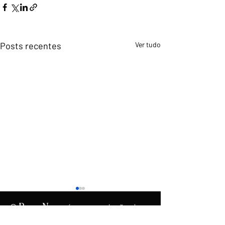
Posts recentes
Ver tudo
O
é uma produção do
Rumo
News
.
Instituto Democracia e Liberdade