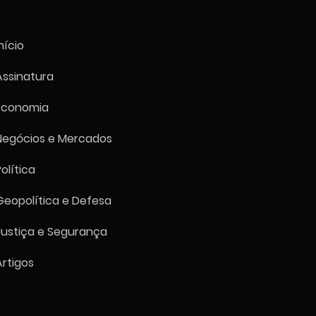
nício
Assinatura
Economia
tria brasileira entra em
ração em julho com PMI
Negócios e Mercados
o a 47,5, pior nível desde
reiro
Política
Geopolítica e Defesa
Justiça e Segurança
Artigos