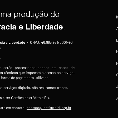
uma produção do
I
racia e Liberdade
.
Indústria brasileira recua
Indús
cia e Liberdade
- CNPJ: 46.965.921/0001-90
1,8% em junho e acumula
cont
s
segundo mês consecutivo de
caind
s
.
queda
feve
 serão processados apenas em casos de
s técnicos que impeçam o acesso ao serviço.
forma de pagamento utilizada.
s serviços digitais, não realizamos trocas.
 site:
Cartões de crédito e Pix.
tre em contato:
contato@institutoidl.org.br