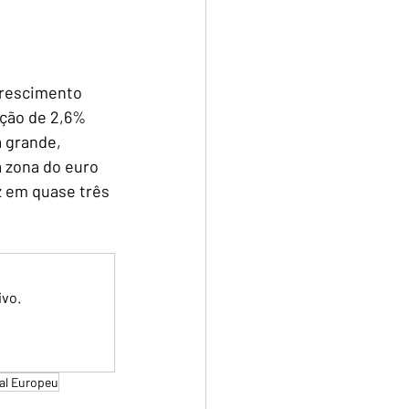
crescimento 
ação de 2,6% 
 grande, 
 zona do euro 
 em quase três 
ivo.
al Europeu