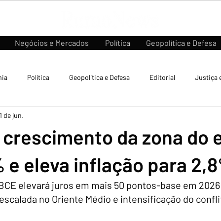
Negócios e Mercados
Política
Geopolítica e Defesa
ia
Política
Geopolítica e Defesa
Editorial
Justiça 
1 de jun.
 crescimento da zona do 
 e eleva inflação para 2,
BCE elevará juros em mais 50 pontos-base em 2026;
scalada no Oriente Médio e intensificação do confli