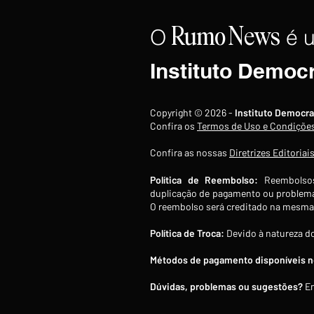
O
é 
Rumo
News
Instituto Democ
Copom reduz Selic para 14%
Copyright © 2026 -
Instituto Democra
ao ano, quarto corte
Confira os
Termos de Uso e Condiçõe
consecutivo de 0,25 ponto
Confira as nossas
Diretrizes Editoriai
percentual
Política de Reembolso:
Reembolsos
duplicação de pagamento ou problema
O reembolso será creditado na mesma 
Política de Troca:
Devido à natureza do
Métodos de pagamento disponíveis no
Dúvidas, problemas ou sugestões?
En