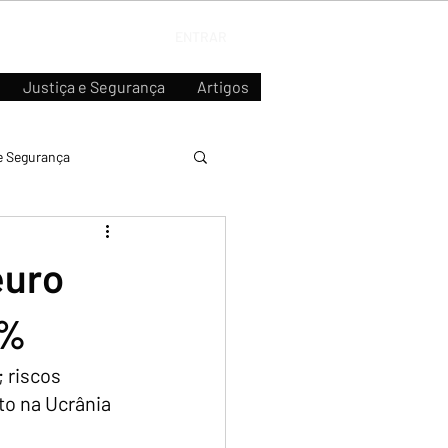
ENTRAR
Justiça e Segurança
Artigos
e Segurança
euro
8%
 riscos 
to na Ucrânia