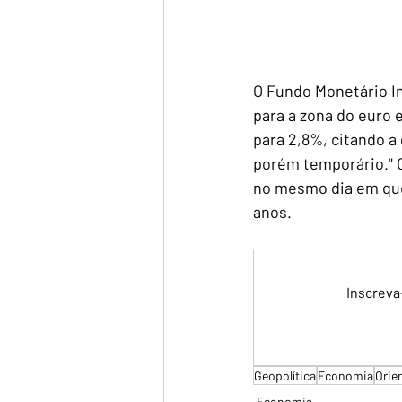
O Fundo Monetário In
para a zona do euro 
para 2,8%, citando a
porém temporário." O
no mesmo dia em que 
anos.
Inscreva
Geopolítica
Economia
Orie
Economia