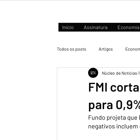
Início
Assinatura
Economia
Todos os posts
Artigos
Econom
Núcleo de Notícias
1
Negócios e Mercados
FMI corta
para 0,9%
Fundo projeta que 
negativos incluem e