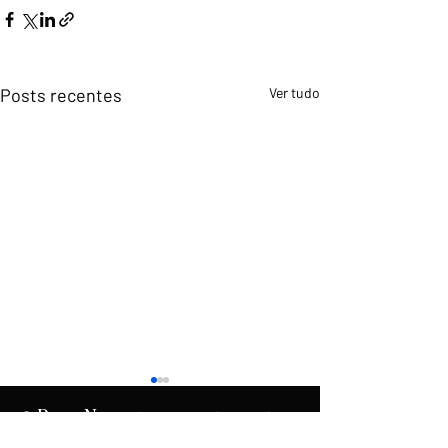
Posts recentes
Ver tudo
O
é uma produção do
Rumo
News
.
Instituto Democracia e Liberdade