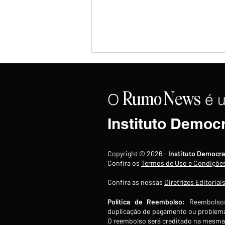
O
é 
Rumo
News
Instituto Democ
Copom reduz Selic para 14%
Copyright © 2026 -
Instituto Democra
ao ano, quarto corte
Confira os
Termos de Uso e Condiçõe
consecutivo de 0,25 ponto
Confira as nossas
Diretrizes Editoriai
percentual
Política de Reembolso:
Reembolsos
duplicação de pagamento ou problema
O reembolso será creditado na mesma 