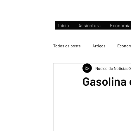
Início
Assinatura
Economia
Todos os posts
Artigos
Econom
Núcleo de Notícias
2
Negócios e Mercados
Gasolina 