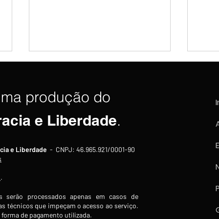
uma produção do
I
racia e Liberdade
.
Indústria brasileira recua
Indús
cia e Liberdade
- CNPJ: 46.965.921/0001-90
1,8% em junho e acumula
cont
s
segundo mês consecutivo de
caind
s
.
queda
feve
 serão processados apenas em casos de
s técnicos que impeçam o acesso ao serviço.
forma de pagamento utilizada.