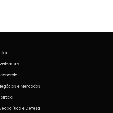
nício
Assinatura
Economia
tria brasileira entra em
ração em julho com PMI
Negócios e Mercados
o a 47,5, pior nível desde
reiro
Política
Geopolítica e Defesa