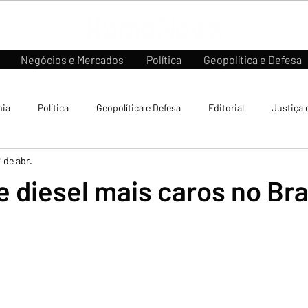
Negócios e Mercados
Política
Geopolítica e Defesa
ia
Política
Geopolítica e Defesa
Editorial
Justiça 
 de abr.
e diesel mais caros no Bra