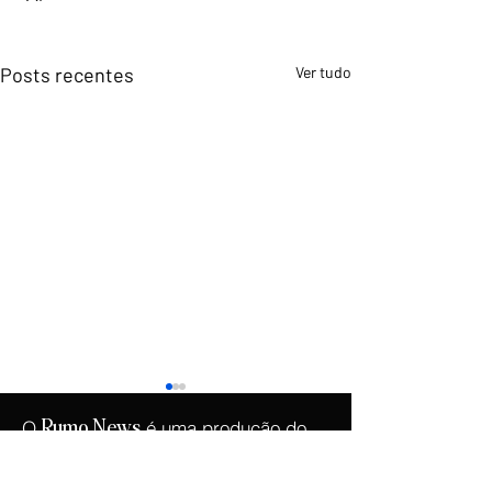
Posts recentes
Ver tudo
O
é uma produção do
Rumo
News
.
Instituto Democracia e Liberdade