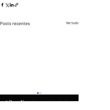
Posts recentes
Ver tudo
O
é uma produção do
Rumo
News
.
Instituto Democracia e Liberdade