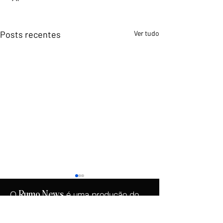
Posts recentes
Ver tudo
O
é uma produção do
Rumo
News
.
Instituto Democracia e Liberdade