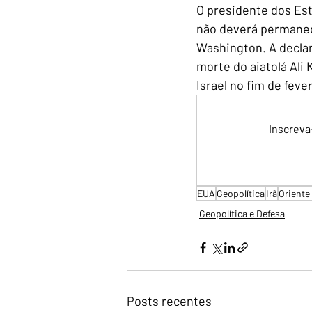
O presidente dos Est
não deverá permanec
Washington. A declar
morte do aiatolá Al
Israel no fim de feve
Inscreva
EUA
Geopolítica
Irã
Oriente
Geopolítica e Defesa
Posts recentes