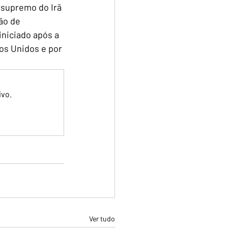
 supremo do Irã 
ão de 
iniciado após a 
os Unidos e por 
ivo.
Ver tudo