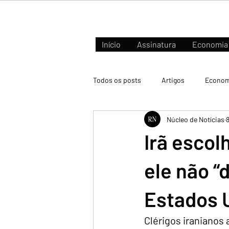
Início
Assinatura
Economia
Todos os posts
Artigos
Econom
Núcleo de Notícias
Negócios e Mercados
Irã escol
ele não “
Estados 
Clérigos iranianos