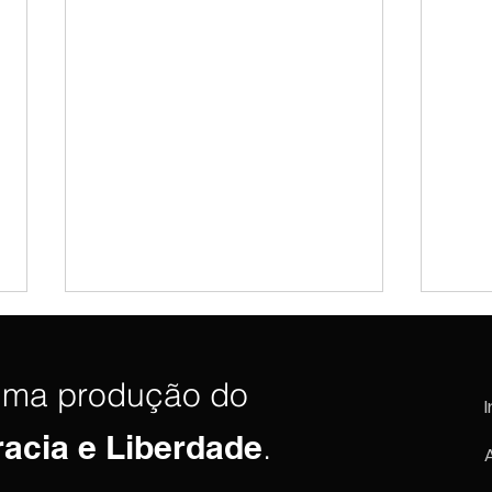
uma produção do
I
racia e Liberdade
.