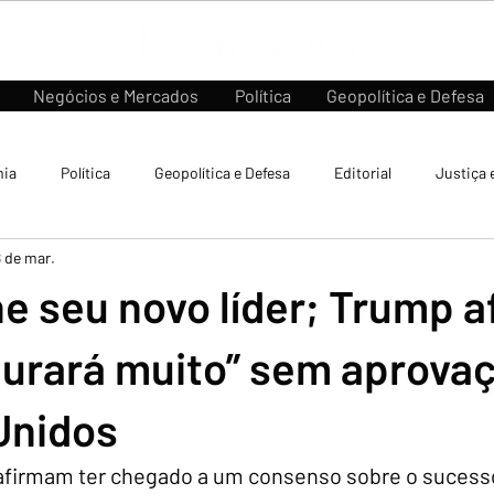
Negócios e Mercados
Política
Geopolítica e Defesa
ia
Política
Geopolítica e Defesa
Editorial
Justiça 
8 de mar.
he seu novo líder; Trump a
durará muito” sem aprova
Unidos
 afirmam ter chegado a um consenso sobre o sucesso