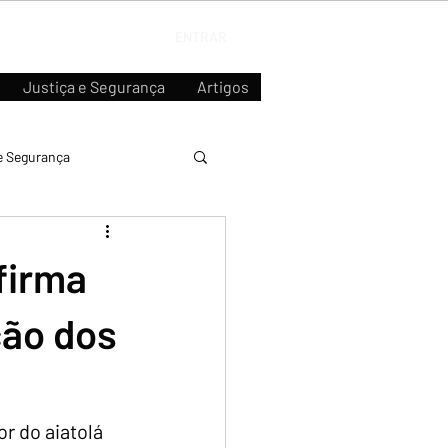
ENTRAR
Justiça e Segurança
Artigos
e Segurança
firma
ção dos
r do aiatolá 