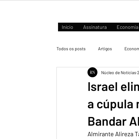
Início
Assinatura
Economia
Todos os posts
Artigos
Econom
Núcleo de Notícias
Negócios e Mercados
Israel el
a cúpula 
Bandar A
Almirante Alireza T