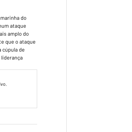
 marinha do 
 num ataque 
ais amplo do 
te que o ataque 
 cúpula de 
 liderança 
ivo.