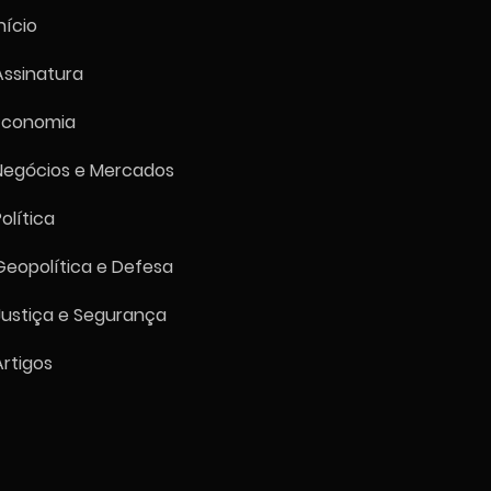
nício
Assinatura
Economia
p diz que dá ao Irã
ima chance" antes de
Negócios e Mercados
ação de "decapitação"
Política
Geopolítica e Defesa
Justiça e Segurança
Artigos