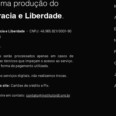
uma produção do
I
racia e Liberdade
.
Agência afirma que o exército
Trum
cia e Liberdade
- CNPJ: 46.965.921/0001-90
americano esgotou quase
"últ
s
todo seu estoque de mísseis
oper
s
.
de precisão de longo alcance
 serão processados apenas em casos de
s técnicos que impeçam o acesso ao serviço.
forma de pagamento utilizada.
s serviços digitais, não realizamos trocas.
 site:
Cartões de crédito e Pix.
tre em contato:
contato@institutoidl.org.br