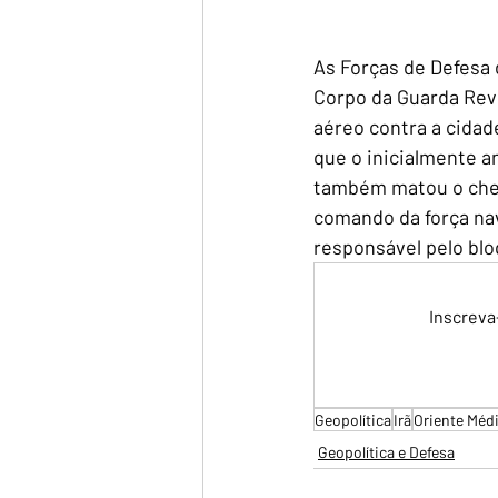
As Forças de Defesa 
Corpo da Guarda Revo
aéreo contra a cidad
que o inicialmente a
também matou o chefe
comando da força nav
responsável pelo blo
Inscreva
Geopolítica
Irã
Oriente Méd
Geopolítica e Defesa