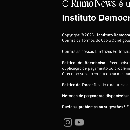
O
é 
Rumo
News
Instituto Democ
Irã quase foi alvo do "maior
Copyright © 2026 -
Instituto Democra
ataque desde a Segunda
Confira os
Termos de Uso e Condiçõe
Guerra Mundial". Por que ele
Confira as nossas
Diretrizes Editoriai
não aconteceu?
Política de Reembolso:
Reembolsos
duplicação de pagamento ou problema
O reembolso será creditado na mesma 
Política de Troca:
Devido à natureza do
Métodos de pagamento disponíveis no
Dúvidas, problemas ou sugestões?
En