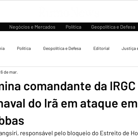
Negócios e Mercados
Política
Geopolítica e Defesa
ia
Política
Geopolítica e Defesa
Editorial
Justiça 
26 de mar.
imina comandante da IRGC
naval do Irã em ataque em
bbas
angsiri, responsável pelo bloqueio do Estreito de H