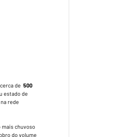
cerca de  
500 
ou estado de 
 na rede 
o mais chuvoso 
obro do volume 