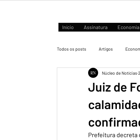
Início
Assinatura
Economia
Todos os posts
Artigos
Econom
Núcleo de Notícias
2
Negócios e Mercados
Juiz de F
calamida
confirma
Prefeitura decreta