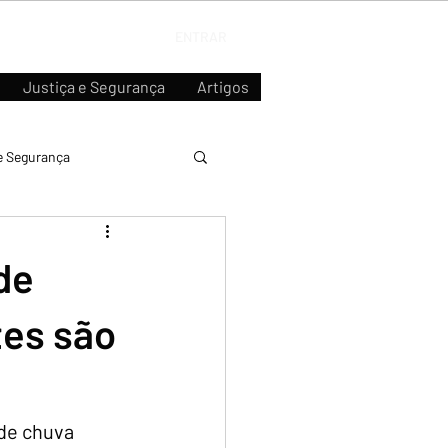
ENTRAR
Justiça e Segurança
Artigos
e Segurança
de
tes são
de chuva 