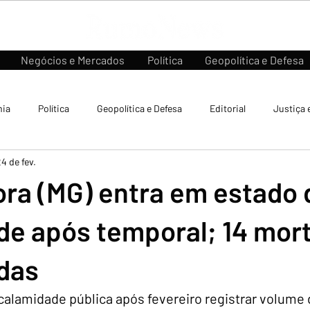
Negócios e Mercados
Política
Geopolítica e Defesa
ia
Política
Geopolítica e Defesa
Editorial
Justiça 
4 de fev.
ora (MG) entra em estado 
de após temporal; 14 mor
das
 calamidade pública após fevereiro registrar volume 