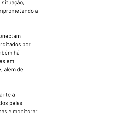
 situação, 
omprometendo a 
conectam 
rditados por 
mbém há 
res em 
, além de 
ante a 
dos pelas 
mas e monitorar 