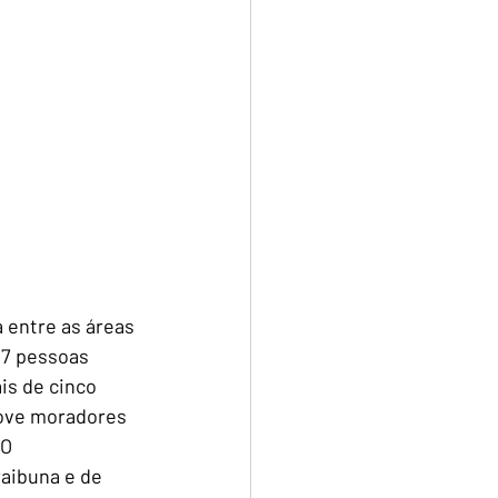
 entre as áreas 
17 pessoas 
is de cinco 
ove moradores 
O 
aibuna e de 