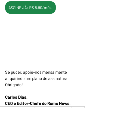
ASSINE JÁ: R$ 5,90/mês.
Se puder, apoie-nos mensalmente 
adquirindo um plano de assinatura.
Obrigado!
Carlos Dias.
CEO e Editor-Chefe do Rumo News.
Donald Trump
Israel
Benjamin Netanyahu
Justiça
Política Internacional
Perdão Presidencial
Isaac Herzog