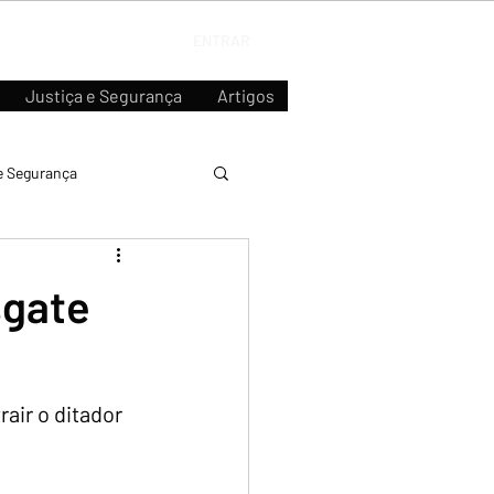
ENTRAR
Justiça e Segurança
Artigos
e Segurança
sgate
air o ditador 