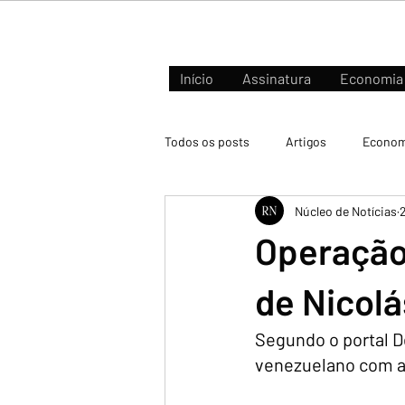
Início
Assinatura
Economia
Todos os posts
Artigos
Econom
Núcleo de Notícias
Negócios e Mercados
Operação 
de Nicol
Segundo o portal De
venezuelano com ap