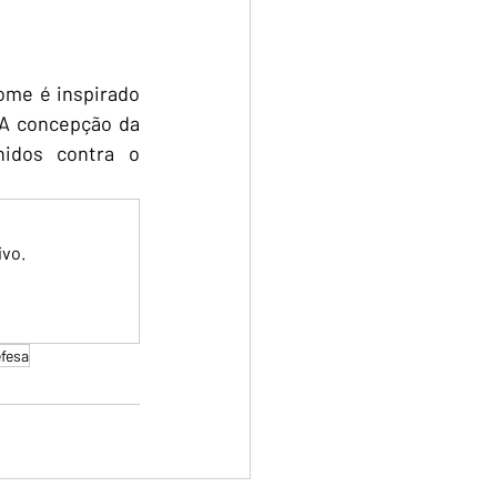
ome é inspirado 
A concepção da 
idos contra o 
ivo.
efesa