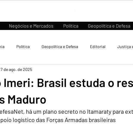
Negócios e Mercados
Política
Geopolítica e Defesa
ia
Política
Geopolítica e Defesa
Editorial
Justiça 
27 de ago. de 2025
Imeri: Brasil estuda o re
ás Maduro
fesaNet, há um plano secreto no Itamaraty para extr
oio logístico das Forças Armadas brasileiras