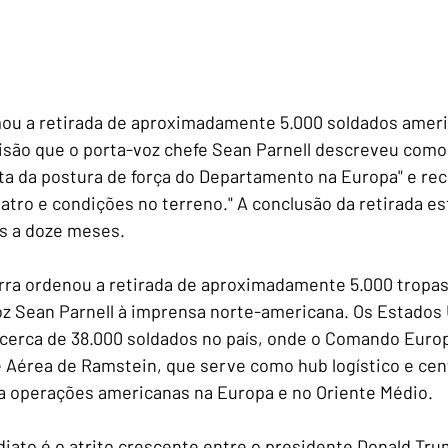
ou a retirada de aproximadamente 5.000 soldados ameri
são que o porta-voz chefe Sean Parnell descreveu como 
ta da postura de força do Departamento na Europa" e re
atro e condições no terreno." A conclusão da retirada es
is a doze meses.
rra ordenou a retirada de aproximadamente 5.000 tropas
z Sean Parnell à imprensa norte-americana. Os Estados 
erca de 38.000 soldados no país, onde o Comando Euro
 Aérea de Ramstein, que serve como hub logístico e cen
a operações americanas na Europa e no Oriente Médio.
iato é o atrito crescente entre o presidente Donald Tru