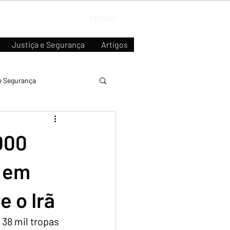
ENTRAR
Justiça e Segurança
Artigos
e Segurança
000
 em
e o Irã
38 mil tropas