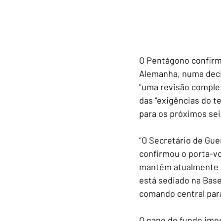
O Pentágono confirm
Alemanha, numa deci
"uma revisão comple
das "exigências do te
para os próximos se
"O Secretário de Gue
confirmou o porta-vo
mantêm atualmente c
está sediado na Base
comando central par
O pano de fundo imed