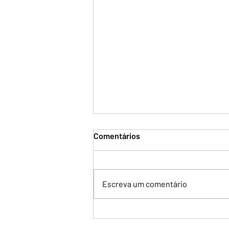
Comentários
Escreva um comentário
Trump diz que acordo sobre
reabertura do Estreito de