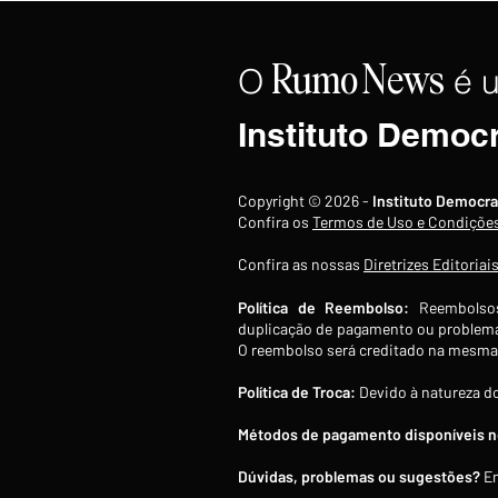
Ormuz ainda não foi fechado,
mas negociações "avançam
bem"
O
é 
Rumo
News
Instituto Democ
Copyright © 2026 -
Instituto Democra
Confira os
Termos de Uso e Condiçõe
Confira as nossas
Diretrizes Editoriai
Política de Reembolso:
Reembolsos
duplicação de pagamento ou problema
O reembolso será creditado na mesma 
Política de Troca:
Devido à natureza do
Métodos de pagamento disponíveis no
Dúvidas, problemas ou sugestões?
En