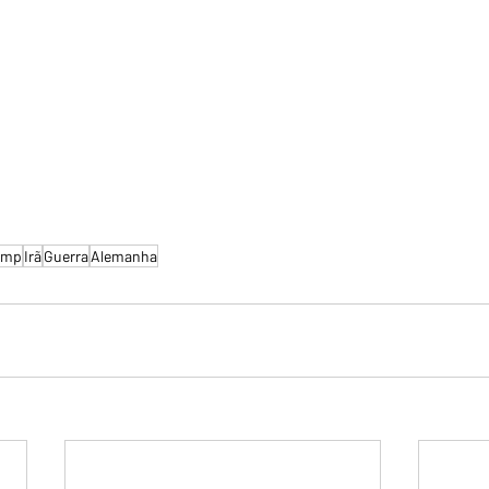
ump
Irã
Guerra
Alemanha