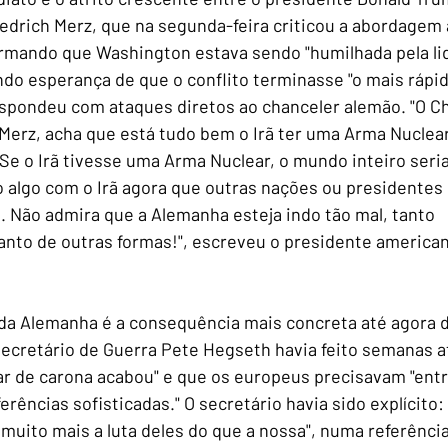
edrich Merz, que na segunda-feira criticou a abordagem
firmando que Washington estava sendo "humilhada pela li
ndo esperança de que o conflito terminasse "o mais rápido
spondeu com ataques diretos ao chanceler alemão. "O Ch
Merz, acha que está tudo bem o Irã ter uma Arma Nuclear
 Se o Irã tivesse uma Arma Nuclear, o mundo inteiro ser
 algo com o Irã agora que outras nações ou presidentes 
. Não admira que a Alemanha esteja indo tão mal, tanto 
to de outras formas!", escreveu o presidente american
 da Alemanha é a consequência mais concreta até agora d
ecretário de Guerra Pete Hegseth havia feito semanas at
r de carona acabou" e que os europeus precisavam "entr
erências sofisticadas." O secretário havia sido explícito: 
 muito mais a luta deles do que a nossa", numa referência