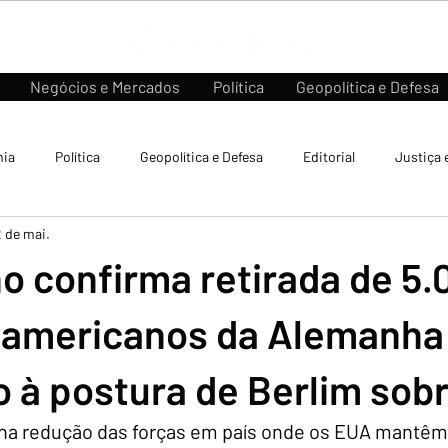
Negócios e Mercados
Política
Geopolítica e Defesa
ia
Política
Geopolítica e Defesa
Editorial
Justiça 
2 de mai.
o confirma retirada de 5.
 americanos da Alemanha
o à postura de Berlim sobr
na redução das forças em país onde os EUA mantêm 