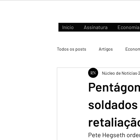
Início
Assinatura
Economia
Todos os posts
Artigos
Econom
Núcleo de Notícias
Negócios e Mercados
Pentágon
soldados
retaliaçã
Pete Hegseth orde