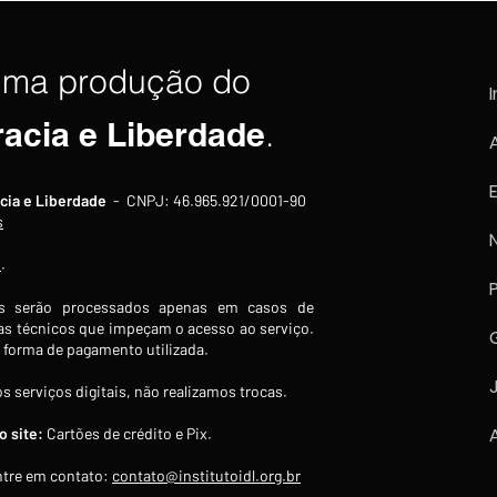
por facilitar importação de
Guer
armas para o regime cubano
não 
uma produção do
I
racia e Liberdade
.
cia e Liberdade
- CNPJ: 46.965.921/0001-90
s
s
.
 serão processados apenas em casos de
s técnicos que impeçam o acesso ao serviço.
forma de pagamento utilizada.
s serviços digitais, não realizamos trocas.
 site:
Cartões de crédito e Pix.
tre em contato:
contato@institutoidl.org.br