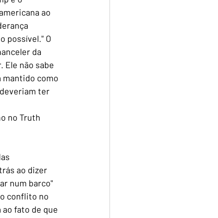
 americana ao 
derança 
 possível." O 
anceler da 
. Ele não sabe 
ia mantido como 
deveriam ter 
o no Truth 
as 
rás ao dizer 
ar num barco" 
o conflito no 
 ao fato de que 