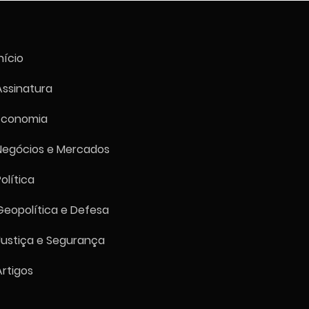
ra Mundial". Por que ele
aconteceu?
nício
Assinatura
Economia
Negócios e Mercados
Política
Geopolítica e Defesa
Justiça e Segurança
Artigos