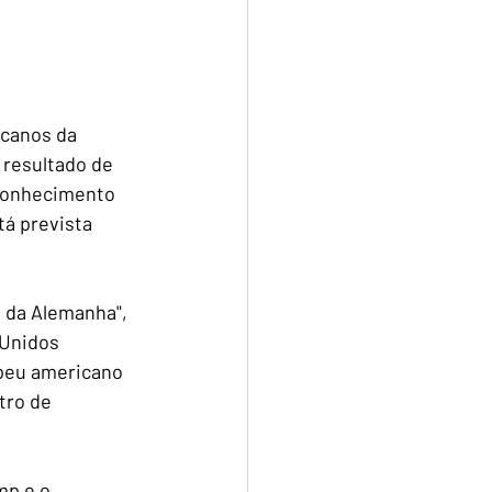
canos da 
resultado de 
conhecimento 
tá prevista 
 da Alemanha", 
Unidos 
peu americano 
tro de 
mp e o 