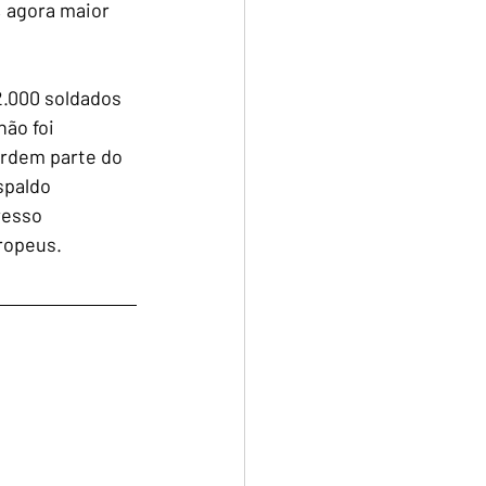
 agora maior 
2.000 soldados 
ão foi 
ordem parte do 
spaldo 
resso 
ropeus.