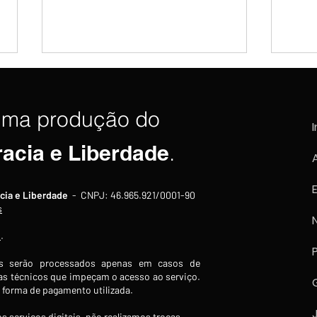
uma produção do
I
racia e Liberdade
.
Goldman Sachs projeta Brent
Ibov
cia e Liberdade
- CNPJ: 46.965.921/0001-90
entre US$ 80 e US$ 90 até
178.
s
desfecho definitivo entre
preg
s
.
EUA e Irã
 serão processados apenas em casos de
s técnicos que impeçam o acesso ao serviço.
forma de pagamento utilizada.
s serviços digitais, não realizamos trocas.