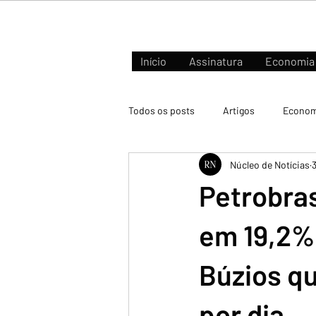
Início
Assinatura
Economia
Todos os posts
Artigos
Econom
Núcleo de Notícias
Negócios e Mercados
Petrobras
em 19,2%
Búzios qu
por dia