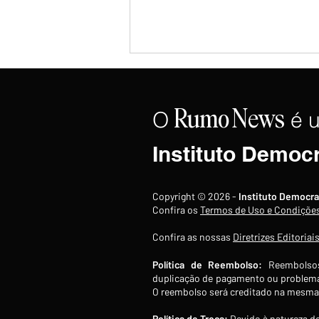
O
é 
Rumo
News
Instituto Democ
Ibovespa cai 1,73% e perde
Copyright © 2026 -
Instituto Democra
3.032 pontos nesta sexta-
Confira os
Termos de Uso e Condiçõe
feira; semana acumula recuo
Confira as nossas
Diretrizes Editoriai
de 3,08%
Política de Reembolso:
Reembolsos
duplicação de pagamento ou problema
O reembolso será creditado na mesma 
Política de Troca:
Devido à natureza do