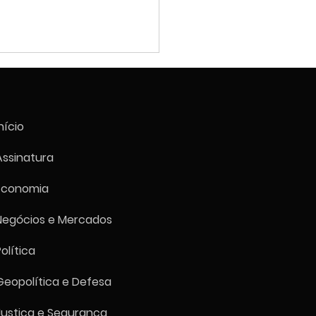
nício
Assinatura
Economia
espa fecha estável a
000 pontos no primeiro
Negócios e Mercados
ão de agosto
Política
Geopolítica e Defesa
Justiça e Segurança