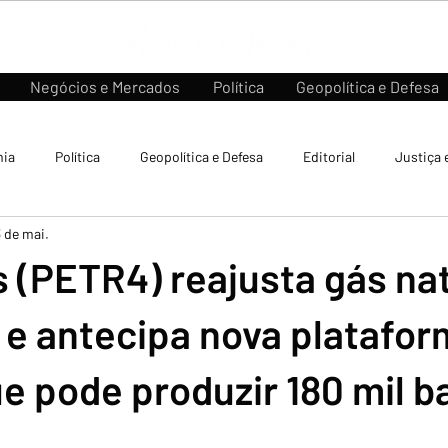
Negócios e Mercados
Política
Geopolítica e Defesa
ia
Política
Geopolítica e Defesa
Editorial
Justiça 
3 de mai.
 (PETR4) reajusta gás na
 e antecipa nova platafo
e pode produzir 180 mil ba