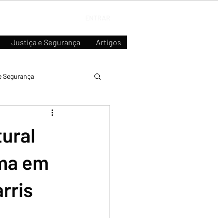
ENTRAR
Justiça e Segurança
Artigos
e Segurança
tural
rma em
rris