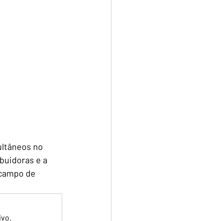
ultâneos no 
buidoras e a 
 campo de 
ivo.