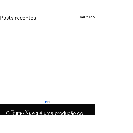
Posts recentes
Ver tudo
O
é uma produção do
Rumo
News
.
Instituto Democracia e Liberdade