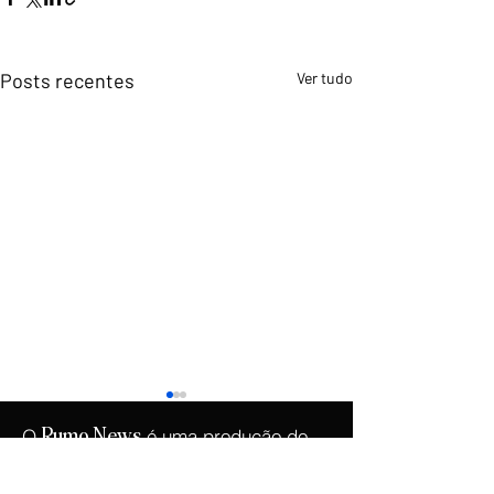
Posts recentes
Ver tudo
O
é uma produção do
Rumo
News
.
Instituto Democracia e Liberdade