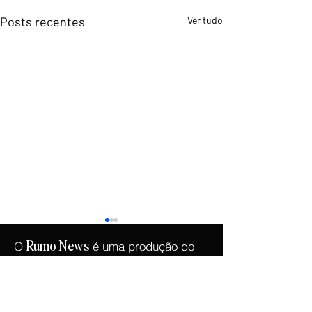
Posts recentes
Ver tudo
O
é uma produção do
Rumo
News
.
Instituto Democracia e Liberdade
Copyright © 2026 -
Instituto Democracia e
Liberdade
- CNPJ:
46.965.921
/0001-90