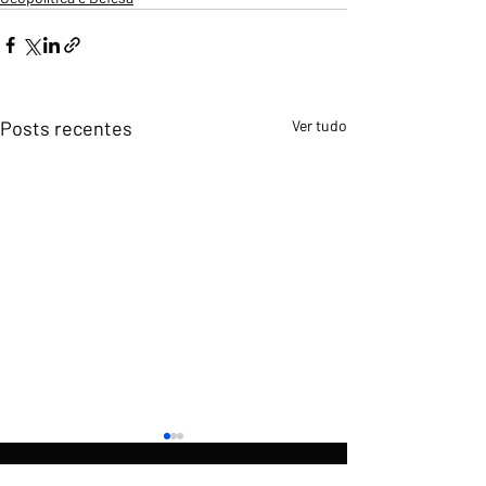
Posts recentes
Ver tudo
O
é uma produção do
Rumo
News