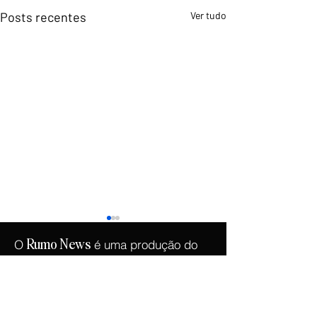
Posts recentes
Ver tudo
O
é uma produção do
Rumo
News
.
Instituto Democracia e Liberdade
Copyright © 2026 -
Instituto Democracia e
Liberdade
- CNPJ:
46.965.921
/0001-90