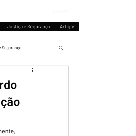
ENTRAR
Justiça e Segurança
Artigos
e Segurança
rdo
ação
nente, 