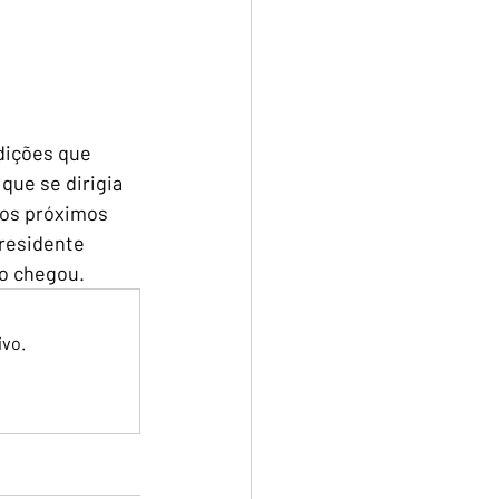
dições que 
ue se dirigia 
 os próximos 
presidente 
ão chegou.
ivo.