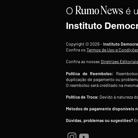
O
é 
Rumo
News
Instituto Democ
Arábia Saudita se prepara
Copyright © 2026 -
Instituto Democra
para ataques coordenados
Confira os
Termos de Uso e Condiçõe
pela Guarda Revolucionária
Confira as nossas
Diretrizes Editoriai
iraniana
Política de Reembolso:
Reembolsos
duplicação de pagamento ou problema
O reembolso será creditado na mesma 
Política de Troca:
Devido à natureza do
Métodos de pagamento disponíveis no
Dúvidas, problemas ou sugestões?
En