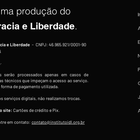
uma produção do
I
racia e Liberdade
.
Trump diz que acordo sobre
EUA 
cia e Liberdade
- CNPJ: 46.965.921/0001-90
reabertura do Estreito de
enti
s
Ormuz ainda não foi fechado,
por f
s
.
mas negociações "avançam
arma
bem"
 serão processados apenas em casos de
s técnicos que impeçam o acesso ao serviço.
forma de pagamento utilizada.
s serviços digitais, não realizamos trocas.
 site:
Cartões de crédito e Pix.
tre em contato:
contato@institutoidl.org.br