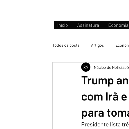
Início
Assinatura
Economia
Todos os posts
Artigos
Econom
Núcleo de Notícias
Negócios e Mercados
Trump an
com Irã e
para toma
Presidente lista tr