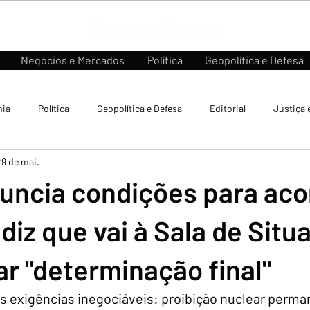
Negócios e Mercados
Política
Geopolítica e Defesa
ia
Política
Geopolítica e Defesa
Editorial
Justiça 
29 de mai.
uncia condições para aco
 diz que vai à Sala de Situ
r "determinação final"
ês exigências inegociáveis: proibição nuclear perma