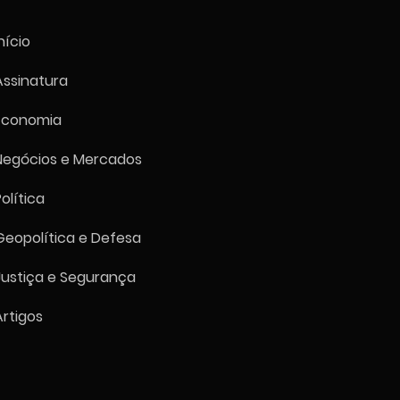
nício
Assinatura
Economia
sancionam cinco
dades e oito indivíduos
Negócios e Mercados
acilitar importação de
s para o regime cubano
Política
Geopolítica e Defesa
Justiça e Segurança
Artigos