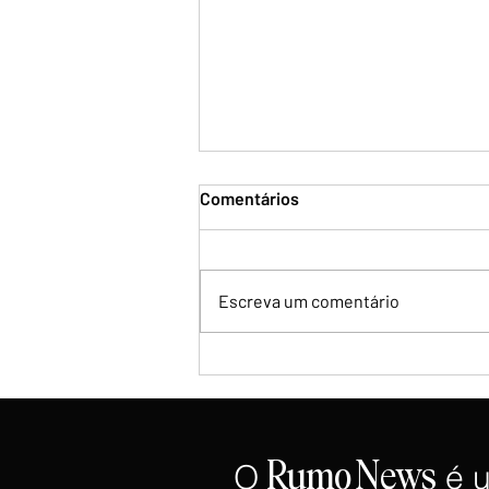
Comentários
Escreva um comentário
Ex-chefe de gabinete de Lula
deixa campanha à reeleição
O
é 
Rumo
News