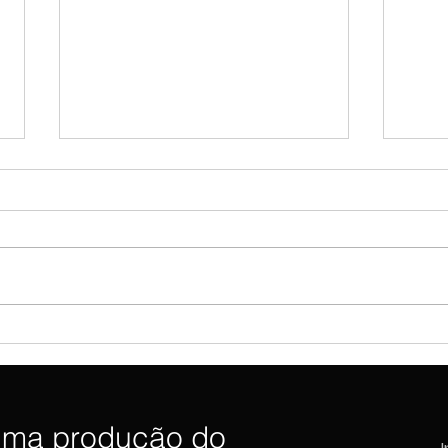
Governo Lula dispensa
Fláv
embaixador e rebaixa relação
Alfr
diplomática com a Argentina
chap
uma produção do