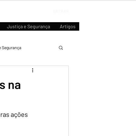
ENTRAR
Justiça e Segurança
Artigos
e Segurança
s na
iras ações 