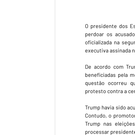
O presidente dos E
perdoar os acusados
oficializada na seg
executiva assinada n
De acordo com Trum
beneficiadas pela m
questão ocorreu q
protesto contra a cer
Trump havia sido acu
Contudo, o promotor
Trump nas eleições
processar president