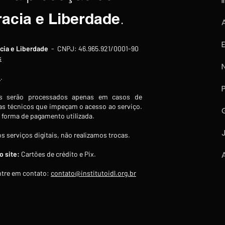
I
racia e Liberdade
.
cia e Liberdade
- CNPJ: 46.965.921/0001-90
s
s
.
 serão processados apenas em casos de
s técnicos que impeçam o acesso ao serviço.
forma de pagamento utilizada.
s serviços digitais, não realizamos trocas.
 site:
Cartões de crédito e Pix.
tre em contato:
contato@institutoidl.org.br