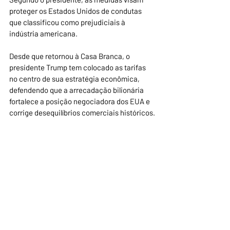
proteger os Estados Unidos de condutas 
que classificou como prejudiciais à 
indústria americana.
Desde que retornou à Casa Branca, o 
presidente Trump tem colocado as tarifas 
no centro de sua estratégia econômica, 
defendendo que a arrecadação bilionária 
fortalece a posição negociadora dos EUA e 
corrige desequilíbrios comerciais históricos.
Com a decisão judicial e a adoção de nova 
base legal para as tarifas, o embate sobre 
os limites da autoridade do chefe do 
Executivo em matéria comercial deve 
continuar no centro do debate político e 
jurídico em Washington.