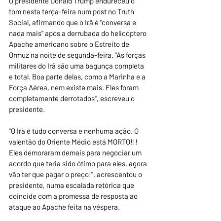
O presidente Donald Trump endureceu o 
tom nesta terça-feira num post no Truth 
Social, afirmando que o Irã é "conversa e 
nada mais" após a derrubada do helicóptero 
Apache americano sobre o Estreito de 
Ormuz na noite de segunda-feira. "As forças 
militares do Irã são uma bagunça completa 
e total. Boa parte delas, como a Marinha e a 
Força Aérea, nem existe mais. Eles foram 
completamente derrotados", escreveu o 
presidente.
"O Irã é tudo conversa e nenhuma ação. O 
valentão do Oriente Médio está MORTO!!! 
Eles demoraram demais para negociar um 
acordo que teria sido ótimo para eles, agora 
vão ter que pagar o preço!", acrescentou o 
presidente, numa escalada retórica que 
coincide com a promessa de resposta ao 
ataque ao Apache feita na véspera.