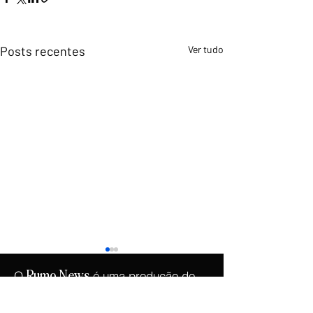
Posts recentes
Ver tudo
O
é uma produção do
Rumo
News
.
Instituto Democracia e Liberdade