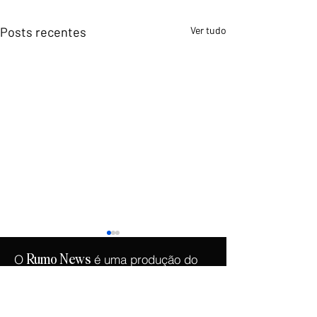
Posts recentes
Ver tudo
O
é uma produção do
Rumo
News
.
Instituto Democracia e Liberdade
Copyright © 2026 -
Instituto Democracia e