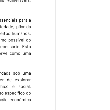
senciais para a 
edade, pilar da 
reitos humanos. 
mo possível do 
ecessário. Esta 
erve como uma 
rdada sob uma 
er de explorar 
ico e social, 
 específico do 
ação econômica 