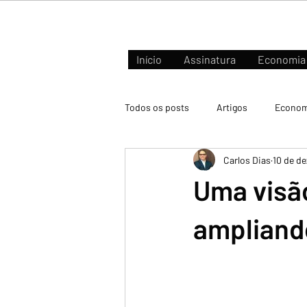
Início
Assinatura
Economia
Todos os posts
Artigos
Econom
Carlos Dias
10 de de
Negócios e Mercados
Uma visão
ampliando