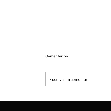
Comentários
Escreva um comentário
A meta virou apenas
referência