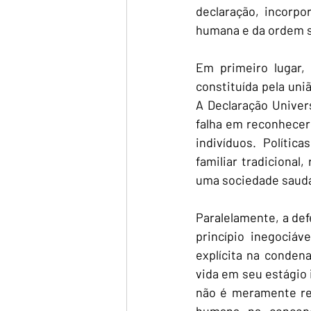
declaração, incorpo
humana e da ordem s
Em primeiro lugar, 
constituída pela un
A Declaração Univer
falha em reconhecer 
indivíduos. Polític
familiar tradicional
uma sociedade saudá
Paralelamente, a de
princípio inegociáv
explícita na conden
vida em seu estágio 
não é meramente rel
humana na concepç