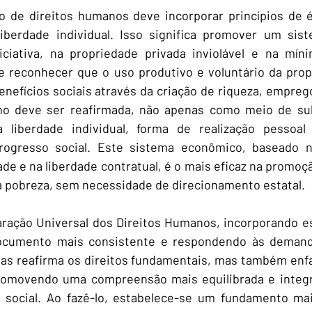
o de direitos humanos deve incorporar princípios de é
iberdade individual. Isso significa promover um sis
iciativa, na propriedade privada inviolável e na míni
te reconhecer que o uso produtivo e voluntário da prop
nefícios sociais através da criação de riqueza, emprego
ho deve ser reafirmada, não apenas como meio de sub
liberdade individual, forma de realização pessoal 
progresso social. Este sistema econômico, baseado n
ade e na liberdade contratual, é o mais eficaz na promoç
a pobreza, sem necessidade de direcionamento estatal.
aração Universal dos Direitos Humanos, incorporando es
ocumento mais consistente e respondendo às demanda
s reafirma os direitos fundamentais, mas também enfat
omovendo uma compreensão mais equilibrada e integra
ocial. Ao fazê-lo, estabelece-se um fundamento mais