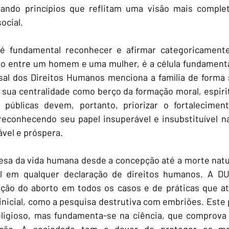
rando princípios que reflitam uma visão mais complet
ocial.
é fundamental reconhecer e afirmar categoricamente 
ião entre um homem e uma mulher, é a célula fundamenta
sal dos Direitos Humanos menciona a família de forma s
sua centralidade como berço da formação moral, espiritu
as públicas devem, portanto, priorizar o fortaleciment
, reconhecendo seu papel insuperável e insubstituível n
vel e próspera.
fesa da vida humana desde a concepção até a morte natu
el em qualquer declaração de direitos humanos. A DU
ação do aborto em todos os casos e de práticas que at
inicial, como a pesquisa destrutiva com embriões. Este
igioso, mas fundamenta-se na ciência, que comprova o 
ão. A sociedade tem o dever de proteger os mais