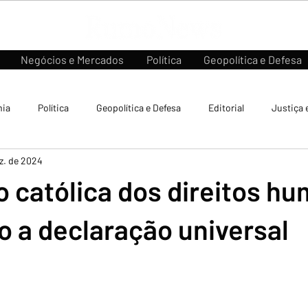
Negócios e Mercados
Política
Geopolítica e Defesa
ia
Política
Geopolítica e Defesa
Editorial
Justiça 
z. de 2024
 católica dos direitos h
 a declaração universal