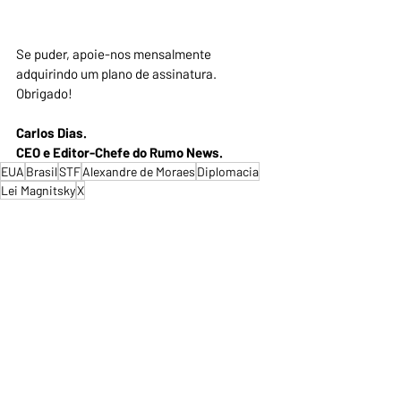
Se puder, apoie-nos mensalmente 
adquirindo um plano de assinatura.
Obrigado!
Carlos Dias.
CEO e Editor-Chefe do Rumo News.
EUA
Brasil
STF
Alexandre de Moraes
Diplomacia
Lei Magnitsky
X
Justiça e Segurança
Posts recentes
Ver tudo