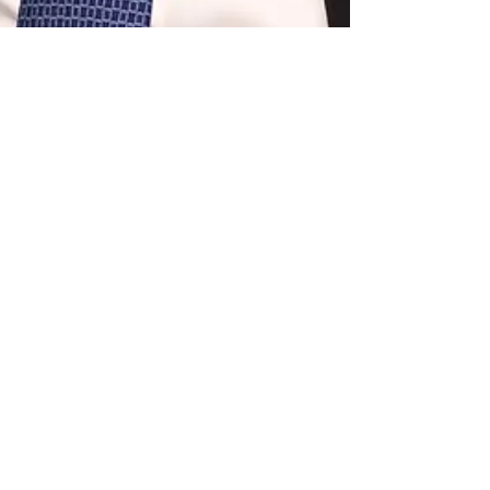
Núcleo de Notícias
1 de dez. de 2024
1 min de leitura
Governo federal corta R$ 5
bilhões do auxílio ao Rio Grande
do Sul
Corte impacta crédito extraordinário para ações de
reconstrução no estado