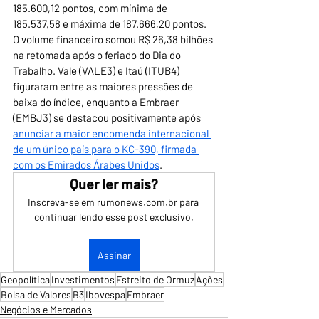
185.600,12 pontos, com mínima de 
185.537,58 e máxima de 187.666,20 pontos. 
O volume financeiro somou R$ 26,38 bilhões 
na retomada após o feriado do Dia do 
Trabalho. Vale (VALE3) e Itaú (ITUB4) 
figuraram entre as maiores pressões de 
baixa do índice, enquanto a Embraer 
(EMBJ3) se destacou positivamente após 
anunciar a maior encomenda internacional 
de um único país para o KC-390, firmada 
com os Emirados Árabes Unidos
.
Quer ler mais?
Inscreva-se em rumonews.com.br para 
continuar lendo esse post exclusivo.
Assinar
Geopolítica
Investimentos
Estreito de Ormuz
Ações
Bolsa de Valores
B3
Ibovespa
Embraer
Negócios e Mercados