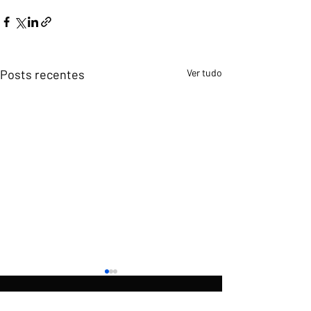
Posts recentes
Ver tudo
O
é uma produção do
Rumo
News