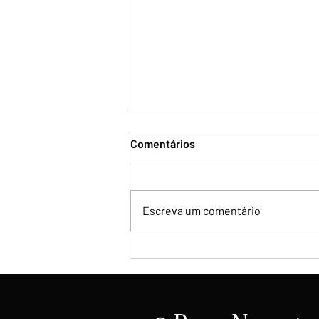
Comentários
Escreva um comentário
Flávio Bolsonaro repudia
rompimento diplomático de
Lula com a Argentina e
classifica governo como "em
fim de linha"