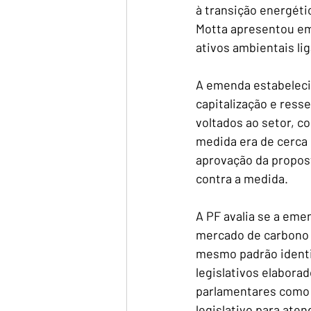
à transição energét
Motta apresentou em
ativos ambientais li
A emenda estabeleci
capitalização e ress
voltados ao setor, c
medida era de cerca 
aprovação da propos
contra a medida.
A PF avalia se a emen
mercado de carbono e
mesmo padrão identi
legislativos elabora
parlamentares como s
legislativo para ate