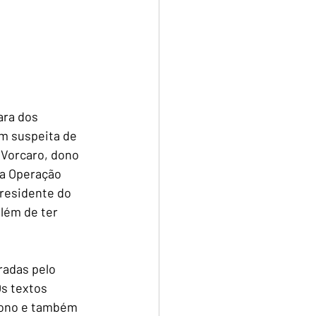
ra dos 
m suspeita de 
 Vorcaro, dono 
a Operação 
presidente do 
lém de ter 
radas pelo 
s textos 
bono e também 