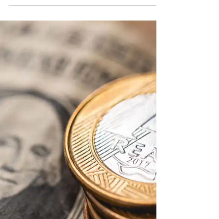
Kevin Warsh diz que expectativas
de inflação diminuíram mas
reafirma compromisso com meta
de 2%
Presidente do Fed avisa que quem esperava que o
banco central aceitaria inflação acima de 2% "ficará
decepcionado"