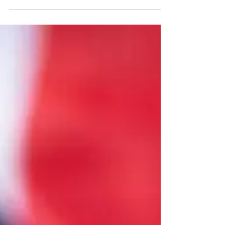
Presidente do banco central americano repete tom
contracionista em segundo dia de depoimento e
afirma que "disparada da inflação dos últimos cinco
anos ficará no passado"