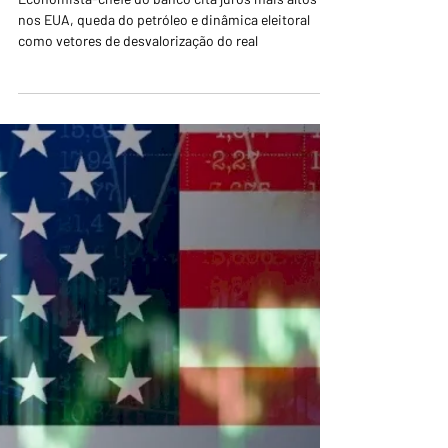
Núcleo de Notícias
26 de jun.
2 min de leitura
Itaú revisa projeção do dólar para
R$ 5,30 ao fim de 2026 e R$ 5,50
em 2027
Economista-chefe do banco cita juros mais altos
nos EUA, queda do petróleo e dinâmica eleitoral
como vetores de desvalorização do real