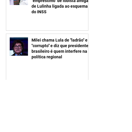
"empréstimo" de lobista amiga
de Lulinha ligada ao esquema
do INSS
Milei chama Lula de "ladrão" e
"corrupto" e diz que presidente
brasileiro é quem interfere na
política regional
1
/
121
O
é uma produção do
Rumo
News
.
Instituto Democracia e Liberdade