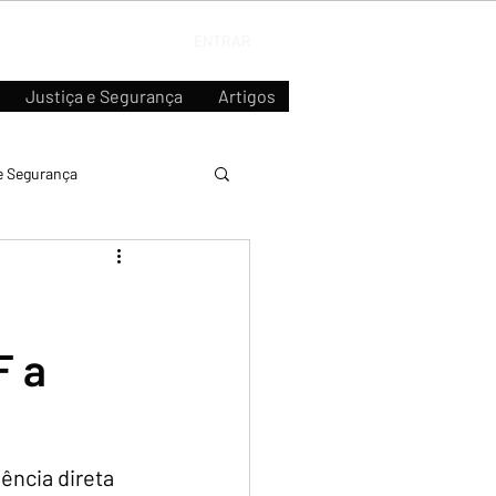
ENTRAR
Justiça e Segurança
Artigos
e Segurança
e
F a
ência direta 