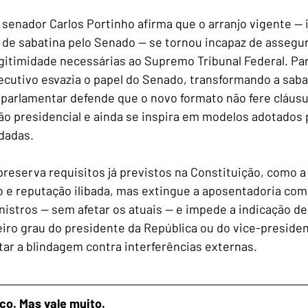
o senador Carlos Portinho afirma que o arranjo vigente — 
 de sabatina pelo Senado — se tornou incapaz de assegur
gitimidade necessárias ao Supremo Tribunal Federal. Para
ecutivo esvazia o papel do Senado, transformando a sab
parlamentar defende que o novo formato não fere cláusul
o presidencial e ainda se inspira em modelos adotados 
dadas.
eserva requisitos já previstos na Constituição, como a 
co e reputação ilibada, mas extingue a aposentadoria com
nistros — sem afetar os atuais — e impede a indicação de
ceiro grau do presidente da República ou do vice-preside
ar a blindagem contra interferências externas.
co. Mas vale muito.