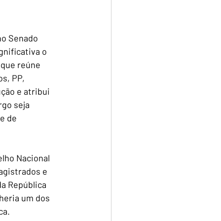
 no Senado 
nificativa o 
 que reúne 
s, PP, 
ão e atribui 
go seja 
e de 
lho Nacional 
agistrados e 
a República 
heria um dos 
ca.