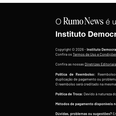
Marco Rubio de "latino-
americano frustrado"
O
é 
Rumo
News
Instituto Democ
Copyright © 2026 -
Instituto Democra
Confira os
Termos de Uso e Condiçõe
Confira as nossas
Diretrizes Editoriai
Política de Reembolso:
Reembolsos
duplicação de pagamento ou problema
O reembolso será creditado na mesma 
Política de Troca:
Devido à natureza do
Métodos de pagamento disponíveis no
Dúvidas, problemas ou sugestões?
En