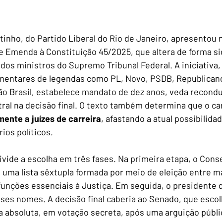
tinho, do Partido Liberal do Rio de Janeiro, apresentou
e Emenda à Constituição 45/2025, que altera de forma sig
dos ministros do Supremo Tribunal Federal. A iniciativa,
amentares de legendas como PL, Novo, PSDB, Republicano
 Brasil, estabelece mandato de dez anos, veda reconduç
ral na decisão final. O texto também determina que o car
ente a juízes de carreira
, afastando a atual possibilidad
ios políticos.
vide a escolha em três fases. Na primeira etapa, o Conse
a uma lista sêxtupla formada por meio de eleição entre m
unções essenciais à Justiça. Em seguida, o presidente d
sses nomes. A decisão final caberia ao Senado, que escol
a absoluta, em votação secreta, após uma arguição públi