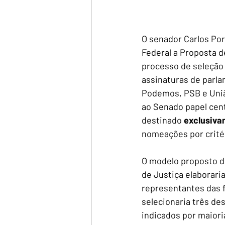
O senador Carlos Por
Federal a Proposta d
processo de seleção 
assinaturas de parl
Podemos, PSB e União
ao Senado papel cent
destinado 
exclusivam
nomeações por critér
O modelo proposto di
de Justiça elaborari
representantes das f
selecionaria três de
indicados por maiori