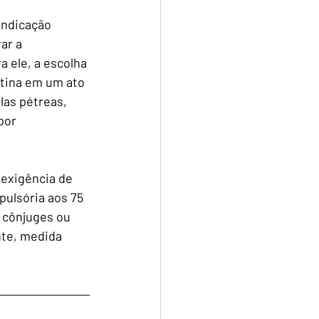
indicação 
ar a 
 ele, a escolha 
atina em um ato 
as pétreas, 
por 
exigência de 
pulsória aos 75 
 cônjuges ou 
nte, medida 