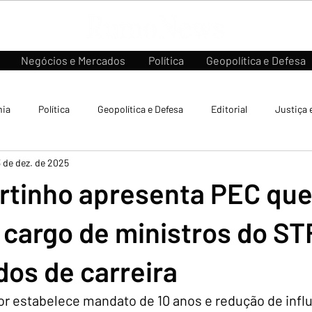
Negócios e Mercados
Política
Geopolítica e Defesa
ia
Política
Geopolítica e Defesa
Editorial
Justiça 
3 de dez. de 2025
ortinho apresenta PEC qu
 cargo de ministros do ST
os de carreira
r estabelece mandato de 10 anos e redução de influ