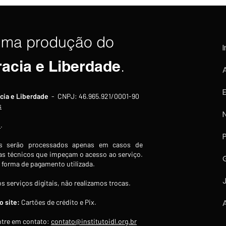
rompimento diplomático de
autor
Lula com a Argentina e
filho
classifica governo como "em
fim de linha"
uma produção do
I
racia e Liberdade
.
cia e Liberdade
- CNPJ: 46.965.921/0001-90
s
s
.
 serão processados apenas em casos de
s técnicos que impeçam o acesso ao serviço.
forma de pagamento utilizada.
s serviços digitais, não realizamos trocas.
 site:
Cartões de crédito e Pix.
tre em contato:
contato@institutoidl.org.br