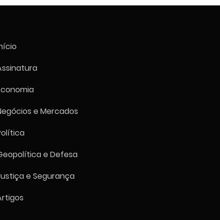
ização para visita dos
s no Dia dos Pais
nício
Assinatura
Economia
Negócios e Mercados
Política
Geopolítica e Defesa
Justiça e Segurança
Artigos