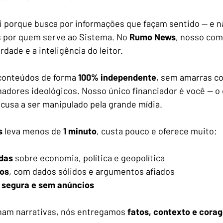
i porque busca por informações que façam sentido — e n
s por quem serve ao Sistema. No 
Rumo News
, nosso com
rdade e a inteligência do leitor.
onteúdos de forma 
100% independente
, sem amarras co
adores ideológicos. Nosso único financiador é você — o 
cusa a ser manipulado pela grande mídia.
s
 leva menos de
 1 minuto
, custa pouco e oferece muito:
das
 sobre economia, política e geopolítica
vos
, com dados sólidos e argumentos afiados
 segura e sem anúncios
ham narrativas, nós entregamos 
fatos, contexto e cora