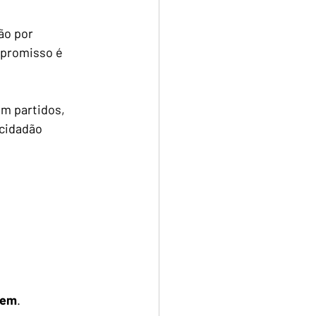
ão por 
promisso é 
m partidos, 
cidadão 
gem
.